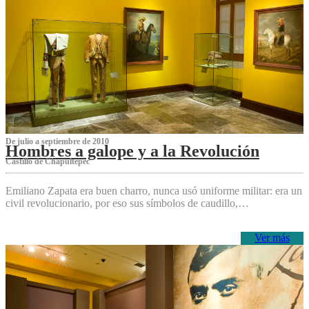
De julio a septiembre de 2010
Hombres a galope y a la Revolución
Castillo de Chapultepec
Emiliano Zapata era buen charro, nunca usó uniforme militar: era un
civil revolucionario, por eso sus símbolos de caudillo,…
Ver más