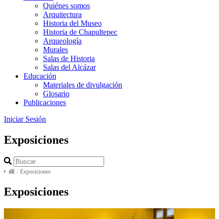
Quiénes somos
Arquitectura
Historia del Museo
Historia de Chapultepec
Arqueología
Murales
Salas de Historia
Salas del Alcázar
Educación
Materiales de divulgación
Glosario
Publicaciones
Iniciar Sesión
Exposiciones
/
Exposiciones
Exposiciones