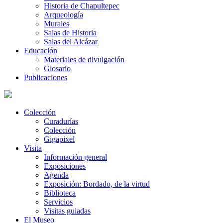
Historia de Chapultepec
Arqueología
Murales
Salas de Historia
Salas del Alcázar
Educación
Materiales de divulgación
Glosario
Publicaciones
Colección
Curadurías
Colección
Gigapixel
Visita
Información general
Exposiciones
Agenda
Exposición: Bordado, de la virtud
Biblioteca
Servicios
Visitas guiadas
El Museo