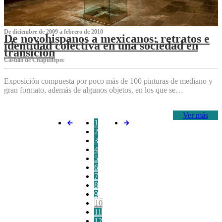
De diciembre de 2009 a febrero de 2010
De novohispanos a mexicanos: retratos e
identidad colectiva en una sociedad en
transición
Castillo de Chapultepec
Exposición compuesta por poco más de 100 pinturas de mediano y
gran formato, además de algunos objetos, en los que se…
Ver más
1
2
3
4
5
6
7
8
9
10
11
12