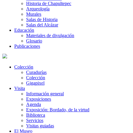
Historia de Chapultepec
Arqueología
Murales
Salas de Historia
Salas del Alcázar
Educación
Materiales de divulgación
Glosario
Publicaciones
Colección
Curadurías
Colección
Gigapixel
Visita
Información general
Exposiciones
Agenda
Exposición: Bordado, de la virtud
Biblioteca
Servicios
Visitas guiadas
El Museo