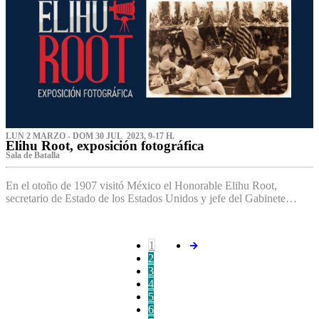
LUN 2 MARZO - DOM 30 JUL 2023, 9-17 H.
Elihu Root, exposición fotográfica
Sala de Batalla
En el otoño de 1907 visitó México el Honorable Elihu Root,
secretario de Estado de los Estados Unidos y jefe del Gabinete…
1
2
3
4
5
6