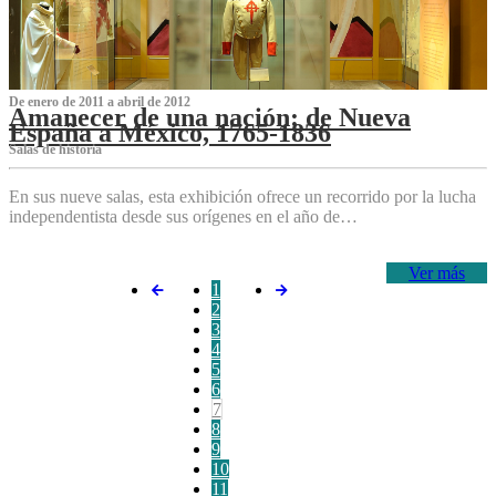
De enero de 2011 a abril de 2012
Amanecer de una nación: de Nueva
España a México, 1765-1836
Salas de historia
En sus nueve salas, esta exhibición ofrece un recorrido por la lucha
independentista desde sus orígenes en el año de…
Ver más
1
2
3
4
5
6
7
8
9
10
11