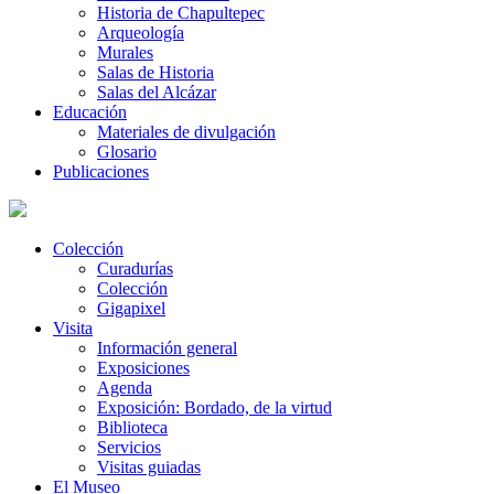
Historia de Chapultepec
Arqueología
Murales
Salas de Historia
Salas del Alcázar
Educación
Materiales de divulgación
Glosario
Publicaciones
Colección
Curadurías
Colección
Gigapixel
Visita
Información general
Exposiciones
Agenda
Exposición: Bordado, de la virtud
Biblioteca
Servicios
Visitas guiadas
El Museo