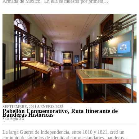
Armada de México. En ella se muestra por primera…
SEPTIEMBRE, 2021 A ENERO, 2022
Pabellón Conmemorativo, Ruta Itinerante de
Banderas Históricas
Sala Siglo XX
La larga Guerra de Independencia, entre 1810 y 1821, creó un
conjunto de símbolos de identidad como estandartes, banderas…