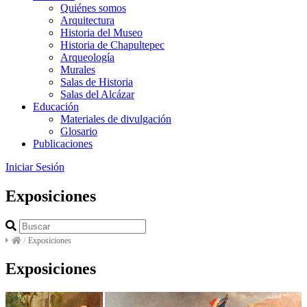
Quiénes somos
Arquitectura
Historia del Museo
Historia de Chapultepec
Arqueología
Murales
Salas de Historia
Salas del Alcázar
Educación
Materiales de divulgación
Glosario
Publicaciones
Iniciar Sesión
Exposiciones
/
Exposiciones
Exposiciones